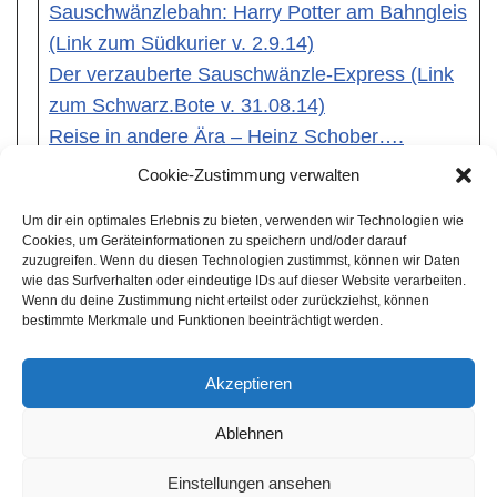
Sauschwänzlebahn: Harry Potter am Bahngleis
(Link zum Südkurier v. 2.9.14)
Der verzauberte Sauschwänzle-Express (Link
zum Schwarz.Bote v. 31.08.14)
Reise in andere Ära – Heinz Schober….
(Schwarzw.Bote v. 16.06.2014 als PDF)
Cookie-Zustimmung verwalten
Blumberg – Zeitreisen mit Dampfloks
Um dir ein optimales Erlebnis zu bieten, verwenden wir Technologien wie
(Schwarzw.Bote v. 11.06.2014 als PDF)
Cookies, um Geräteinformationen zu speichern und/oder darauf
Im Eldorado der Borten u. Bändel,
zuzugreifen. Wenn du diesen Technologien zustimmst, können wir Daten
wie das Surfverhalten oder eindeutige IDs auf dieser Website verarbeiten.
Trachtenmarkt Bad Dürrheim 2014
Wenn du deine Zustimmung nicht erteilst oder zurückziehst, können
(Südwestpresse 19.05.2014 als PDF)
bestimmte Merkmale und Funktionen beeinträchtigt werden.
Auch Mops geht auf Zeitreise (Link zum
Akzeptieren
Schwarzw.Bote v. 5.5.14)
Ablehnen
Einstellungen ansehen
Neve
| Präsentiert von
WordPress